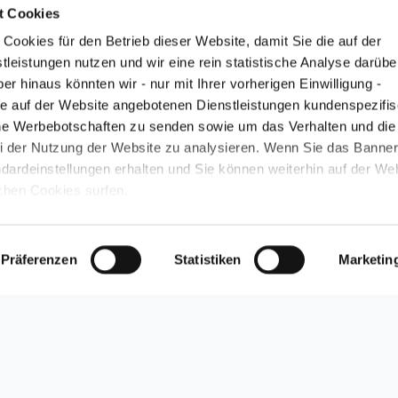
t Cookies
tionen zu Arzneimitteln für medizinisches Fachperson
Cookies für den Betrieb dieser Website, damit Sie die auf der
leistungen nutzen und wir eine rein statistische Analyse darübe
r hinaus könnten wir - nur mit Ihrer vorherigen Einwilligung -
e auf der Website angebotenen Dienstleistungen kundenspezifis
ZUR WEBSITE
che Werbebotschaften zu senden sowie um das Verhalten und die
i der Nutzung der Website zu analysieren. Wenn Sie das Banne
ndardeinstellungen erhalten und Sie können weiterhin auf der We
schen Cookies surfen.
Präferenzen
Statistiken
Marketin
UNSERE SCHWERPUNKT
EN
NEWSROOM
SIONALS
MEDIA GALLERY