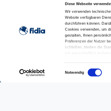
Diese Webseite verwende
Weitere Informationen, einschließlich Informa
Nationalen Arzneimittelregister.
Wir verwenden technische 
Website verfügbaren Dienst
durchführen können. Darübe
Cookies verwenden, um di
gestalten, Ihnen persönli
Präferenzen der Nutzer be
schließen, bleiben die Sta
mit ausschließlich techni
Cookie-Richtlinie
Home
»
DERMATOP SALBE
Einwilligungsauswahl
Notwendig
UNSERE GRUPPE
UNSERE INNOVATION
HEALTHCARE PROFES