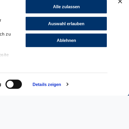
al und der Packungsbeilage, finden Sie im
Alle zulassen
r
Auswahl erlauben
ch zu
Ablehnen
r
bsite
g
Details zeigen
E
Folgen Sie uns auf