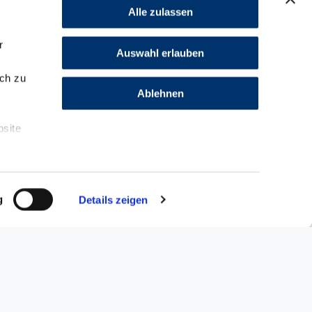
Alle zulassen
r
Auswahl erlauben
ch zu
Ablehnen
r
bsite
ormationen
g
Details zeigen