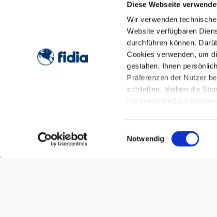
Diese Webseite verwende
Wir verwenden technische 
Website verfügbaren Dienst
durchführen können. Darübe
Cookies verwenden, um di
gestalten, Ihnen persönli
Präferenzen der Nutzer be
schließen, bleiben die Sta
mit ausschließlich techni
Cookie-Richtlinie
Besuchen 
Einwilligungsauswahl
Notwendig