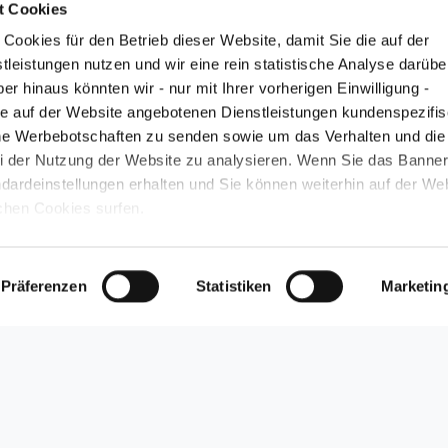
t Cookies
Cookies für den Betrieb dieser Website, damit Sie die auf der
leistungen nutzen und wir eine rein statistische Analyse darübe
r hinaus könnten wir - nur mit Ihrer vorherigen Einwilligung -
e auf der Website angebotenen Dienstleistungen kundenspezifis
che Werbebotschaften zu senden sowie um das Verhalten und die
i der Nutzung der Website zu analysieren. Wenn Sie das Banne
ndardeinstellungen erhalten und Sie können weiterhin auf der We
schen Cookies surfen.
Sie die Website für weitere Inf
Präferenzen
Statistiken
Marketin
ZUR WEBSITE